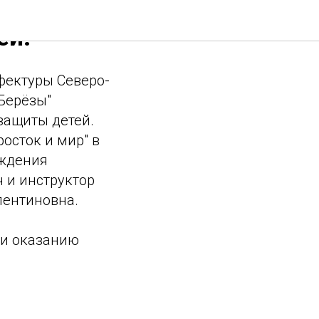
ей!
фектуры Северо-
Берёзы"
защиты детей.
сток и мир" в
еждения
 и инструктор
лентиновна.
 и оказанию