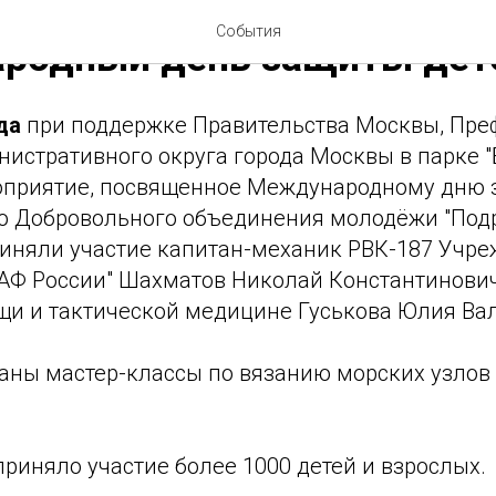
События
родный день защиты дет
ода
при поддержке Правительства Москвы, Пре
истративного округа города Москвы в парке "
оприятие, посвященное Международному дню 
 Добровольного объединения молодёжи "Подро
иняли участие капитан-механик РВК-187 Учр
 России" Шахматов Николай Константинович
щи и тактической медицине Гуськова Юлия Ва
аны мастер-классы по вязанию морских узлов
риняло участие более 1000 детей и взрослых.