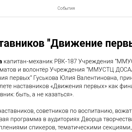
События
тавников "Движение первы
а
капитан-механик РВК-187 Учреждения "ММ
хматов и волонтёр Учреждения "ММУСТЦ ДОСАА
ния первых" Гуськова Юлия Валентиновна, прин
лете наставников «Движения первых» как фи
ник: быть, а не казаться».
наставников, советников по воспитанию, вожа
вая программа в аудиториях Дворца творчеств
уплениями спикеров, тематическими секциями