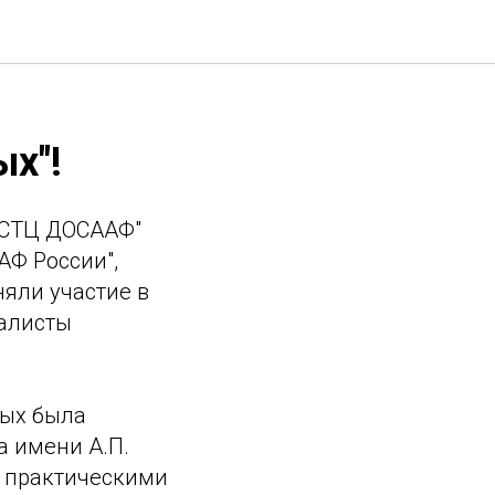
х"!
УСТЦ ДОСААФ"
Ф России",
яли участие в
налисты
тых была
а имени А.П.
, практическими