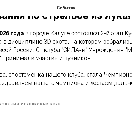
События
ания по стрельбе из лука!
2026 года
в городе Калуге состоялся 2-й этап К
а в дисциплине 3D охота, на котором собралис
 всей России. От клуба "СИЛАчи" Учреждения 
 принимали участие 7 лучников.
а, спортсменка нашего клуба, стала Чемпионо
Поздравляем нашего чемпиона и желаем дальн
РТИВНЫЙ СТРЕЛКОВЫЙ КЛУБ