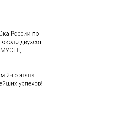
убка России по
ь около двухсот
"ММУСТЦ
м 2-го этапа
ейших успехов!